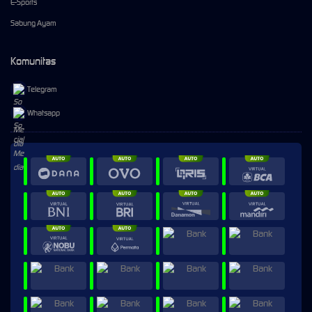
E-Sports
Sabung Ayam
Komunitas
Telegram
Whatsapp