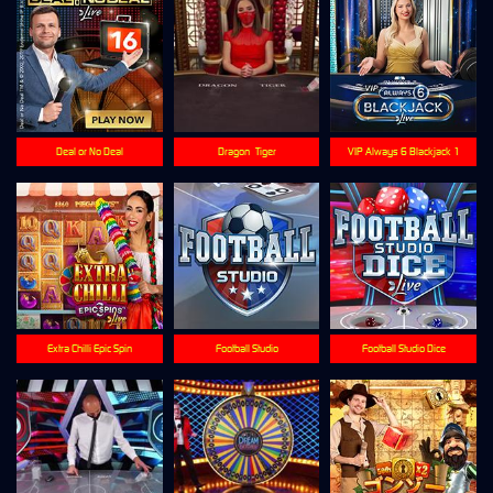
Deal or No Deal
Dragon_Tiger
VIP Always 6 Blackjack 1
Extra Chilli Epic Spin
Football Studio
Football Studio Dice