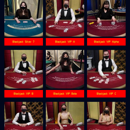
Blackjack_Silver_7
Blackjack_VIP_A
Blackjack_VIP_Alpha
Blackjack_VIP_B
Blackjack_VIP_Beta
Blackjack_VIP_C