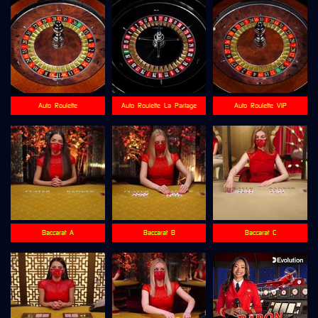
Auto_Roulette
Auto_Roulette_La_Partage
Auto_Roulette_VIP
Baccarat_A
Baccarat_B
Baccarat_C