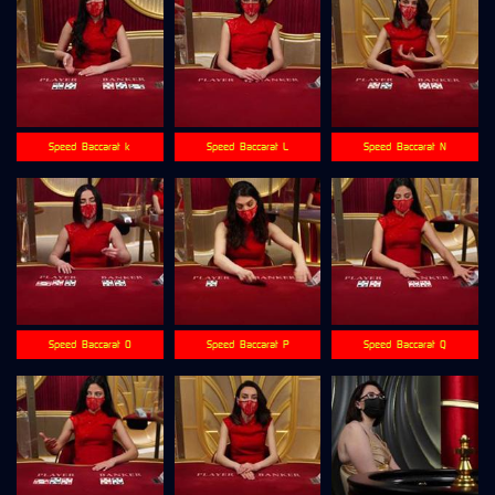
Speed_Baccarat_k
Speed_Baccarat_L
Speed_Baccarat_N
Speed_Baccarat_O
Speed_Baccarat_P
Speed_Baccarat_Q