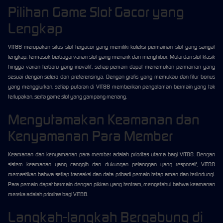
Pilihan Game Slot Gacor yang
Lengkap
VIT88 merupakan situs slot tergacor yang memiliki koleksi permainan slot yang sangat
lengkap, termasuk berbagai varian slot yang menarik dan menghibur. Mulai dari slot klasik
hingga varian terbaru yang inovatif, setiap pemain dapat menemukan permainan yang
sesuai dengan selera dan preferensinya. Dengan grafis yang memukau dan fitur bonus
yang menggiurkan, setiap putaran di VIT88 memberikan pengalaman bermain yang tak
terlupakan, serta game slot yang gampang menang.
Mengutamakan Keamanan dan
Kenyamanan Para Member
Keamanan dan kenyamanan para member adalah prioritas utama bagi VIT88. Dengan
sistem keamanan yang canggih dan dukungan pelanggan yang responsif, VIT88
memastikan bahwa setiap transaksi dan data pribadi pemain tetap aman dan terlindungi.
Para pemain dapat bermain dengan pikiran yang tentram, mengetahui bahwa keamanan
mereka adalah prioritas bagi VIT88.
Langkah-langkah Bergabung di