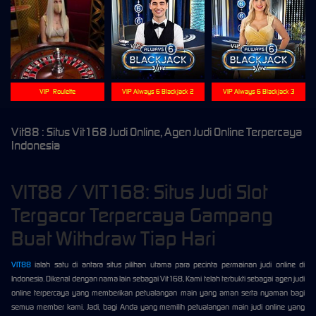
VIP_Roulette
VIP Always 6 Blackjack 2
VIP Always 6 Blackjack 3
Vit88 : Situs Vit168 Judi Online, Agen Judi Online Terpercaya
Indonesia
VIT88 / VIT168: Situs Judi Slot
Tergacor Terpercaya Gampang
Buat Withdraw Tiap Hari
VIT88
ialah satu di antara situs pilihan utama para pecinta permainan judi online di
Indonesia. Dikenal dengan nama lain sebagai Vit168, Kami telah terbukti sebagai agen judi
online terpercaya yang memberikan petualangan main yang aman serta nyaman bagi
semua member kami. Jadi, bagi Anda yang memilih petualangan main judi online yang