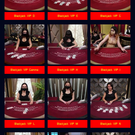
Blackjack_VIP_D
Blackjack_VIP_E
Blackjack_VIP_G
Blackjack_VIP_Gamma
Blackjack_VIP_H
Blackjack_VIP_I
Blackjack_VIP_L
Blackjack_VIP_M
Blackjack_VIP_N