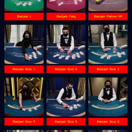
Blackjack_J
Blackjack_Party
Blackjack_Platinum_VIP
Blackjack_Silver_1
Blackjack_Silver_2
Blackjack_Silver_3
Blackjack_Silver_4
Blackjack_Silver_5
Blackjack_Silver_6