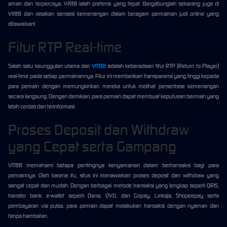
aman dan terpercaya, Vit88 ialah prefensi yang tepat. Bergabunglah sekarang juga di
Vit88 dan rasakan sensasi kemenangan dalam beragam permainan judi online yang
ditawarkan!
Fitur RTP Real-time
Salah satu keunggulan utama dari
VIT88
adalah keberadaan fitur RTP (Return to Player)
real-time pada setiap permainannya. Fitur ini memberikan transparansi yang tinggi kepada
para pemain dengan memungkinkan mereka untuk melihat persentase kemenangan
secara langsung. Dengan demikian, para pemain dapat membuat keputusan bermain yang
lebih cerdas dan terinformasi.
Proses Deposit dan Withdraw
yang Cepat serta Gampang
VIT88 memahami betapa pentingnya kenyamanan dalam bertransaksi bagi para
pemainnya. Oleh karena itu, situs ini menawarkan proses deposit dan withdraw yang
sangat cepat dan mudah. Dengan berbagai metode transaksi yang lengkap seperti QRIS,
transfer bank, e-wallet seperti Dana, OVO, dan Gopay, Linkaja, Shopeepay serta
pembayaran via pulsa, para pemain dapat melakukan transaksi dengan nyaman dan
tanpa hambatan.