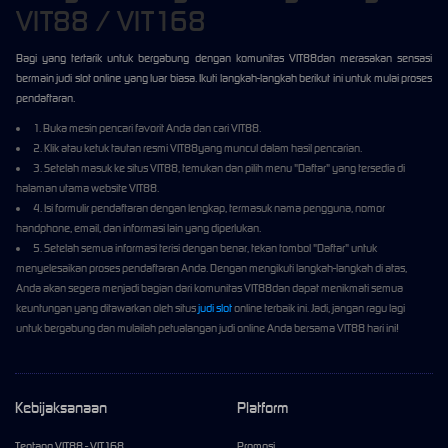
VIT88 / VIT168
Bagi yang tertarik untuk bergabung dengan komunitas VIT88dan merasakan sensasi
bermain judi slot online yang luar biasa. Ikuti langkah-langkah berikut ini untuk mulai proses
pendaftaran.
1. Buka mesin pencari favorit Anda dan cari VIT88.
2. Klik atau ketuk tautan resmi VIT88yang muncul dalam hasil pencarian.
3. Setelah masuk ke situs VIT88, temukan dan pilih menu "Daftar" yang tersedia di
halaman utama website VIT88.
4. Isi formulir pendaftaran dengan lengkap, termasuk nama pengguna, nomor
handphone, email, dan informasi lain yang diperlukan.
5. Setelah semua informasi terisi dengan benar, tekan tombol "Daftar" untuk
menyelesaikan proses pendaftaran Anda. Dengan mengikuti langkah-langkah di atas,
Anda akan segera menjadi bagian dari komunitas VIT88dan dapat menikmati semua
keuntungan yang ditawarkan oleh situs
judi slot
online terbaik ini. Jadi, jangan ragu lagi
untuk bergabung dan mulailah petualangan judi online Anda bersama VIT88 hari ini!
Kebijaksanaan
Platform
Tentang VIT88 - VIT168
Promosi