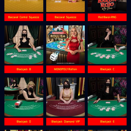
Baccarat_Control_Squeeze
Baccarat_Squeeze
Red Baron RNG
Blackjack_B
MONOPOLY Roll'em
Blackjack_C
Blackjack_D
Blackjack_Diamond_VIP
Blackjack_E