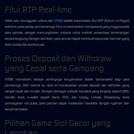
Fitur RTP Real-time
Salah satu keunggulan utama dari
VIT88
adalah keberadaan fitur RTP (Return to Player)
real-time pada setiap permainannya. Fitur ini memberikan transparansi yang tinggi kepada
para pemain dengan memungkinkan mereka untuk melihat persentase kemenangan
secara langsung. Dengan demikian, para pemain dapat membuat keputusan bermain yang
lebih cerdas dan terinformasi.
Proses Deposit dan Withdraw
yang Cepat serta Gampang
VIT88 memahami betapa pentingnya kenyamanan dalam bertransaksi bagi para
pemainnya. Oleh karena itu, situs ini menawarkan proses deposit dan withdraw yang
sangat cepat dan mudah. Dengan berbagai metode transaksi yang lengkap seperti QRIS,
transfer bank, e-wallet seperti Dana, OVO, dan Gopay, Linkaja, Shopeepay serta
pembayaran via pulsa, para pemain dapat melakukan transaksi dengan nyaman dan
tanpa hambatan.
Pilihan Game Slot Gacor yang
Lengkap