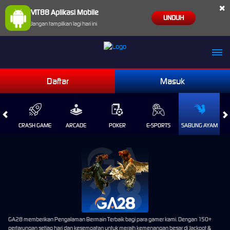
×
VIT88 Aplikasi Mobile
UNDUH
Jangan tampilkan lagi hari ini
Daftar
Masuk
AGA
CRASH GAME
ARCADE
POKER
E-SPORTS
SABUNG AYAM
GA28 memberikan Pengalaman Bermain Terbaik bagi para gamer kami. Dengan 150+
pertarungan setiap hari dan kesempatan untuk meraih kemenangan besar di Jackpot &