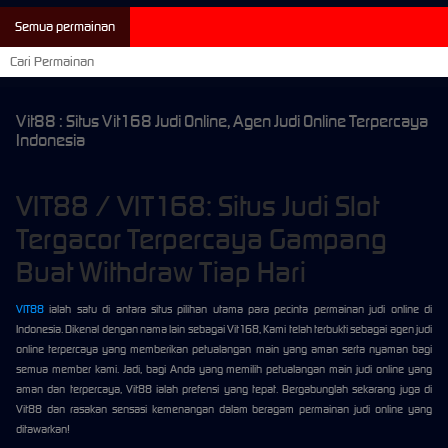
Semua permainan
Vit88 : Situs Vit168 Judi Online, Agen Judi Online Terpercaya
Indonesia
VIT88 / VIT168: Situs Judi Slot
Tergacor Terpercaya Gampang
Buat Withdraw Tiap Hari
VIT88
ialah satu di antara situs pilihan utama para pecinta permainan judi online di
Indonesia. Dikenal dengan nama lain sebagai Vit168, Kami telah terbukti sebagai agen judi
online terpercaya yang memberikan petualangan main yang aman serta nyaman bagi
semua member kami. Jadi, bagi Anda yang memilih petualangan main judi online yang
aman dan terpercaya, Vit88 ialah prefensi yang tepat. Bergabunglah sekarang juga di
Vit88 dan rasakan sensasi kemenangan dalam beragam permainan judi online yang
ditawarkan!