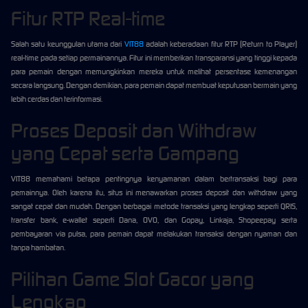
Fitur RTP Real-time
Salah satu keunggulan utama dari
VIT88
adalah keberadaan fitur RTP (Return to Player)
real-time pada setiap permainannya. Fitur ini memberikan transparansi yang tinggi kepada
para pemain dengan memungkinkan mereka untuk melihat persentase kemenangan
secara langsung. Dengan demikian, para pemain dapat membuat keputusan bermain yang
lebih cerdas dan terinformasi.
Proses Deposit dan Withdraw
yang Cepat serta Gampang
VIT88 memahami betapa pentingnya kenyamanan dalam bertransaksi bagi para
pemainnya. Oleh karena itu, situs ini menawarkan proses deposit dan withdraw yang
sangat cepat dan mudah. Dengan berbagai metode transaksi yang lengkap seperti QRIS,
transfer bank, e-wallet seperti Dana, OVO, dan Gopay, Linkaja, Shopeepay serta
pembayaran via pulsa, para pemain dapat melakukan transaksi dengan nyaman dan
tanpa hambatan.
Pilihan Game Slot Gacor yang
Lengkap