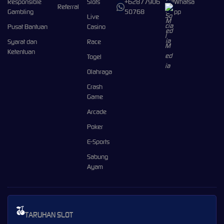
Responsible
Slots
+62877906
Whatsa
Referral
Gambling
50768
pp
Live
Pusat Bantuan
Casino
Syarat dan
Race
Ketentuan
Togel
Olahraga
Crash
Game
Arcade
Poker
E-Sports
Sabung
Ayam
TARUHAN SLOT