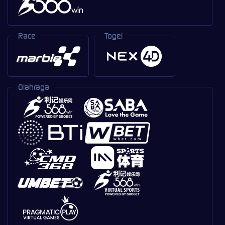
Race
Togel
Olahraga