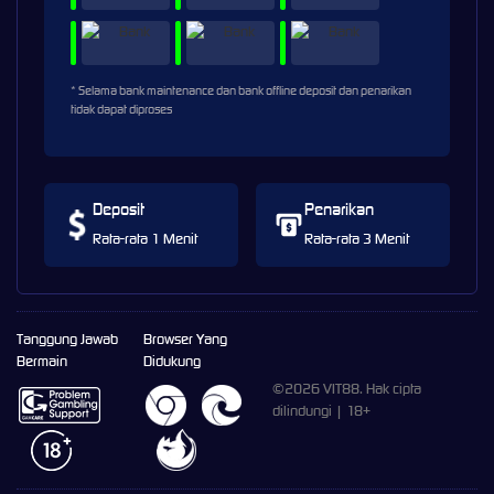
* Selama bank maintenance dan bank offline deposit dan penarikan
tidak dapat diproses
Deposit
Penarikan
Rata-rata 1 Menit
Rata-rata 3 Menit
Tanggung Jawab
Browser Yang
Bermain
Didukung
©2026 VIT88. Hak cipta
dilindungi | 18+