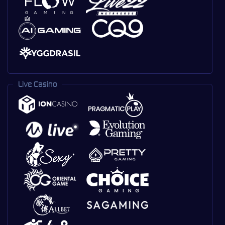
Live Casino