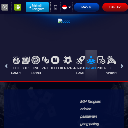
Main di
MASUK
DAFTAR
Telegram
HOT
SLOTS
LIVE
RACE
TOGEL
OLAHRAGA
CRASH
ARCADE
POKER
E-
SABUN
GAMES
CASINO
GAME
SPORTS
AYAM
MM Tangkas
adalah
permainan
yang paling