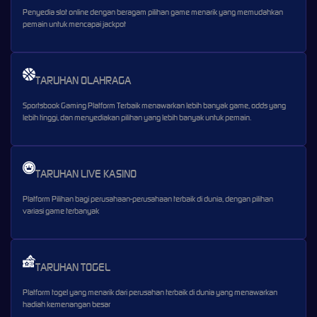
Penyedia slot online dengan beragam pilihan game menarik yang memudahkan
pemain untuk mencapai jackpot
TARUHAN OLAHRAGA
Sportsbook Gaming Platform Terbaik menawarkan lebih banyak game, odds yang
lebih tinggi, dan menyediakan pilihan yang lebih banyak untuk pemain.
TARUHAN LIVE KASINO
Platform Pilihan bagi perusahaan-perusahaan terbaik di dunia, dengan pilihan
variasi game terbanyak
TARUHAN TOGEL
Platform togel yang menarik dari perusahan terbaik di dunia yang menawarkan
hadiah kemenangan besar