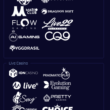
Live Casino