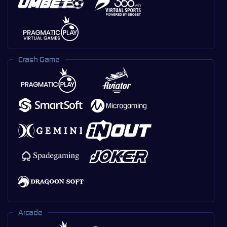
Crash Game
Arcade