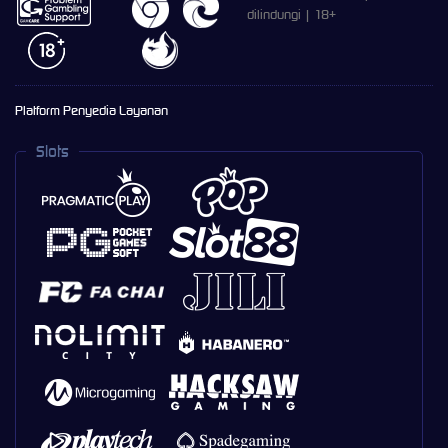
dilindungi | 18+
Platform Penyedia Layanan
Slots