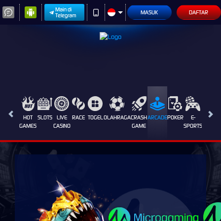
Main di
MASUK
DAFTAR
Telegram
HOT
SLOTS
LIVE
RACE
TOGEL
OLAHRAGA
CRASH
ARCADE
POKER
E-
SABUN
GAMES
CASINO
GAME
SPORTS
AYAM