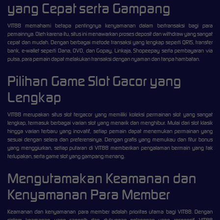
yang Cepat serta Gampang
VIT88 memahami betapa pentingnya kenyamanan dalam bertransaksi bagi para
pemainnya. Oleh karena itu, situs ini menawarkan proses deposit dan withdraw yang sangat
cepat dan mudah. Dengan berbagai metode transaksi yang lengkap seperti QRIS, transfer
bank, e-wallet seperti Dana, OVO, dan Gopay, Linkaja, Shopeepay serta pembayaran via
pulsa, para pemain dapat melakukan transaksi dengan nyaman dan tanpa hambatan.
Pilihan Game Slot Gacor yang
Lengkap
VIT88 merupakan situs slot tergacor yang memiliki koleksi permainan slot yang sangat
lengkap, termasuk berbagai varian slot yang menarik dan menghibur. Mulai dari slot klasik
hingga varian terbaru yang inovatif, setiap pemain dapat menemukan permainan yang
sesuai dengan selera dan preferensinya. Dengan grafis yang memukau dan fitur bonus
yang menggiurkan, setiap putaran di VIT88 memberikan pengalaman bermain yang tak
terlupakan, serta game slot yang gampang menang.
Mengutamakan Keamanan dan
Kenyamanan Para Member
Keamanan dan kenyamanan para member adalah prioritas utama bagi VIT88. Dengan