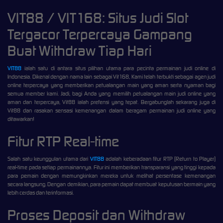
VIT88 / VIT168: Situs Judi Slot
Tergacor Terpercaya Gampang
Buat Withdraw Tiap Hari
VIT88
ialah satu di antara situs pilihan utama para pecinta permainan judi online di
Indonesia. Dikenal dengan nama lain sebagai Vit168, Kami telah terbukti sebagai agen judi
online terpercaya yang memberikan petualangan main yang aman serta nyaman bagi
semua member kami. Jadi, bagi Anda yang memilih petualangan main judi online yang
aman dan terpercaya, Vit88 ialah prefensi yang tepat. Bergabunglah sekarang juga di
Vit88 dan rasakan sensasi kemenangan dalam beragam permainan judi online yang
ditawarkan!
Fitur RTP Real-time
Salah satu keunggulan utama dari
VIT88
adalah keberadaan fitur RTP (Return to Player)
real-time pada setiap permainannya. Fitur ini memberikan transparansi yang tinggi kepada
para pemain dengan memungkinkan mereka untuk melihat persentase kemenangan
secara langsung. Dengan demikian, para pemain dapat membuat keputusan bermain yang
lebih cerdas dan terinformasi.
Proses Deposit dan Withdraw