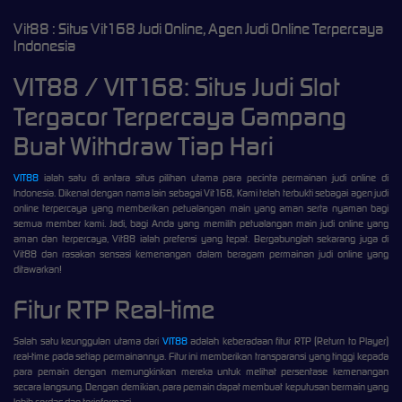
Vit88 : Situs Vit168 Judi Online, Agen Judi Online Terpercaya
Indonesia
VIT88 / VIT168: Situs Judi Slot
Tergacor Terpercaya Gampang
Buat Withdraw Tiap Hari
VIT88
ialah satu di antara situs pilihan utama para pecinta permainan judi online di
Indonesia. Dikenal dengan nama lain sebagai Vit168, Kami telah terbukti sebagai agen judi
online terpercaya yang memberikan petualangan main yang aman serta nyaman bagi
semua member kami. Jadi, bagi Anda yang memilih petualangan main judi online yang
aman dan terpercaya, Vit88 ialah prefensi yang tepat. Bergabunglah sekarang juga di
Vit88 dan rasakan sensasi kemenangan dalam beragam permainan judi online yang
ditawarkan!
Fitur RTP Real-time
Salah satu keunggulan utama dari
VIT88
adalah keberadaan fitur RTP (Return to Player)
real-time pada setiap permainannya. Fitur ini memberikan transparansi yang tinggi kepada
para pemain dengan memungkinkan mereka untuk melihat persentase kemenangan
secara langsung. Dengan demikian, para pemain dapat membuat keputusan bermain yang
lebih cerdas dan terinformasi.