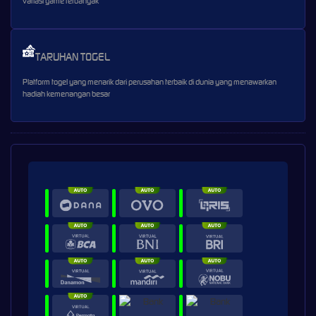
variasi game terbanyak
TARUHAN TOGEL
Platform togel yang menarik dari perusahan terbaik di dunia yang menawarkan
hadiah kemenangan besar