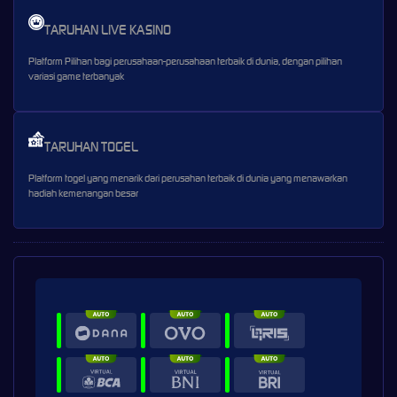
TARUHAN LIVE KASINO
Platform Pilihan bagi perusahaan-perusahaan terbaik di dunia, dengan pilihan
variasi game terbanyak
TARUHAN TOGEL
Platform togel yang menarik dari perusahan terbaik di dunia yang menawarkan
hadiah kemenangan besar