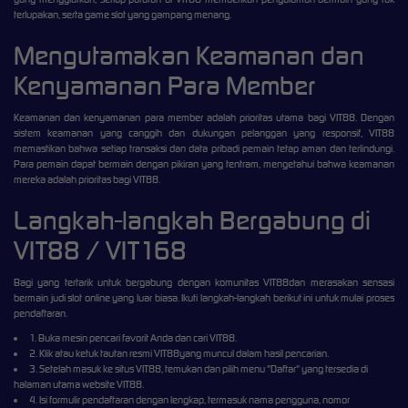
terlupakan, serta game slot yang gampang menang.
Mengutamakan Keamanan dan
Kenyamanan Para Member
Keamanan dan kenyamanan para member adalah prioritas utama bagi VIT88. Dengan
sistem keamanan yang canggih dan dukungan pelanggan yang responsif, VIT88
memastikan bahwa setiap transaksi dan data pribadi pemain tetap aman dan terlindungi.
Para pemain dapat bermain dengan pikiran yang tentram, mengetahui bahwa keamanan
mereka adalah prioritas bagi VIT88.
Langkah-langkah Bergabung di
VIT88 / VIT168
Bagi yang tertarik untuk bergabung dengan komunitas VIT88dan merasakan sensasi
bermain judi slot online yang luar biasa. Ikuti langkah-langkah berikut ini untuk mulai proses
pendaftaran.
1. Buka mesin pencari favorit Anda dan cari VIT88.
2. Klik atau ketuk tautan resmi VIT88yang muncul dalam hasil pencarian.
3. Setelah masuk ke situs VIT88, temukan dan pilih menu "Daftar" yang tersedia di
halaman utama website VIT88.
4. Isi formulir pendaftaran dengan lengkap, termasuk nama pengguna, nomor