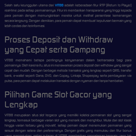
Salah satu keunggulan utama dari
VIT88
adalah keberadaan fitur RTP (Return to Player)
real-time pada setiap permainannya. Fitur ini memberikan transparansi yang tinggi kepada
para pemain dengan memungkinkan mereka untuk melihat persentase kemenangan
secara langsung. Dengan demikian, para pemain dapat membuat keputusan bermain yang
lebih cerdas dan terinformasi.
Proses Deposit dan Withdraw
yang Cepat serta Gampang
VIT88 memahami betapa pentingnya kenyamanan dalam bertransaksi bagi para
pemainnya. Oleh karena itu, situs ini menawarkan proses deposit dan withdraw yang sangat
cepat dan mudah. Dengan berbagai metode transaksi yang lengkap seperti QRIS, transfer
bank, e-wallet seperti Dana, OVO, dan Gopay, Linkaja, Shopeepay serta pembayaran via
pulsa, para pemain dapat melakukan transaksi dengan nyaman dan tanpa hambatan.
Pilihan Game Slot Gacor yang
Lengkap
VIT88 merupakan situs slot tergacor yang memiliki koleksi permainan slot yang sangat
lengkap, termasuk berbagai varian slot yang menarik dan menghibur. Mulai dari slot klasik
hingga varian terbaru yang inovatif, setiap pemain dapat menemukan permainan yang
sesuai dengan selera dan preferensinya. Dengan grafis yang memukau dan fitur bonus
yang menggiurkan, setiap putaran di VIT88 memberikan pengalaman bermain yang tak