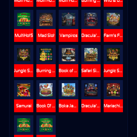
Multi Hot 10
Multi Hot 20
Multi Hot 40
Burning Ice 40
Wild & Gods
MultiHot5
Mad Slot
Vampires
Dracula's Fortune
Farm's Fortune
Jungle Sisters Deluxe
Burning Ice
Book of Futuria
Safari Simba
Jungle Sisters
Samurai
Book Of Bonanza
Boka Jamba 10
Dracula's Fortune Halloween Edition
Mariachi Coins