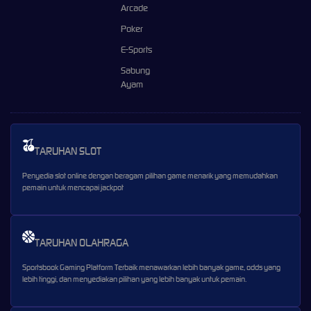
Arcade
Poker
E-Sports
Sabung
Ayam
TARUHAN SLOT
Penyedia slot online dengan beragam pilihan game menarik yang memudahkan
pemain untuk mencapai jackpot
TARUHAN OLAHRAGA
Sportsbook Gaming Platform Terbaik menawarkan lebih banyak game, odds yang
lebih tinggi, dan menyediakan pilihan yang lebih banyak untuk pemain.