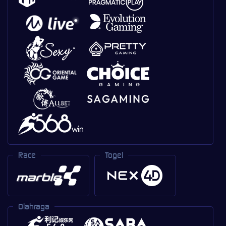
Race
Togel
Olahraga