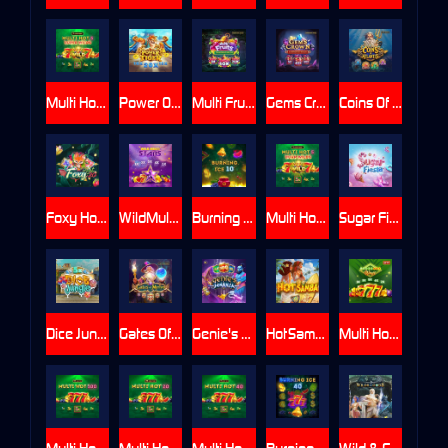
Multi Hot 5 Super Wilds
Power Of Tiger
Multi Fruits Charging Wilds
Gems Crown Charging Wilds
Coins Of Atlantis
Foxy Hot 20
WildMultiStar
Burning Ice 10
Multi Hot 5 Burn Wilds
Sugar Fiesta
Dice Jungle
Gates Of Merlyn
Genie's Bonanza
HotSamba
Multi Hot Ways