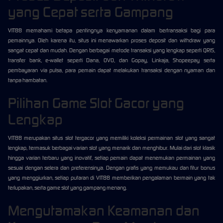
yang Cepat serta Gampang
VIT88 memahami betapa pentingnya kenyamanan dalam bertransaksi bagi para
pemainnya. Oleh karena itu, situs ini menawarkan proses deposit dan withdraw yang
sangat cepat dan mudah. Dengan berbagai metode transaksi yang lengkap seperti QRIS,
transfer bank, e-wallet seperti Dana, OVO, dan Gopay, Linkaja, Shopeepay serta
pembayaran via pulsa, para pemain dapat melakukan transaksi dengan nyaman dan
tanpa hambatan.
Pilihan Game Slot Gacor yang
Lengkap
VIT88 merupakan situs slot tergacor yang memiliki koleksi permainan slot yang sangat
lengkap, termasuk berbagai varian slot yang menarik dan menghibur. Mulai dari slot klasik
hingga varian terbaru yang inovatif, setiap pemain dapat menemukan permainan yang
sesuai dengan selera dan preferensinya. Dengan grafis yang memukau dan fitur bonus
yang menggiurkan, setiap putaran di VIT88 memberikan pengalaman bermain yang tak
terlupakan, serta game slot yang gampang menang.
Mengutamakan Keamanan dan