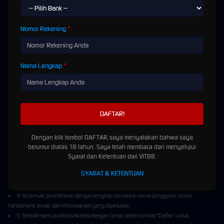
Kenyamanan Para Member
Keamanan dan kenyamanan para member adalah prioritas utama bagi VIT88. Dengan
Nomor Rekening
sistem keamanan yang canggih dan dukungan pelanggan yang responsif, VIT88
memastikan bahwa setiap transaksi dan data pribadi pemain tetap aman dan terlindungi.
Para pemain dapat bermain dengan pikiran yang tentram, mengetahui bahwa keamanan
mereka adalah prioritas bagi VIT88.
Nama Lengkap
Langkah-langkah Bergabung di
VIT88 / VIT168
Bagi yang tertarik untuk bergabung dengan komunitas VIT88dan merasakan sensasi
bermain judi slot online yang luar biasa. Ikuti langkah-langkah berikut ini untuk mulai proses
Dengan klik tombol DAFTAR, saya menyatakan bahwa saya
pendaftaran.
berumur diatas 18 tahun. Saya telah membaca dan menyetujui
1. Buka mesin pencari favorit Anda dan cari VIT88.
Syarat dan Ketentuan dari VIT88.
2. Klik atau ketuk tautan resmi VIT88yang muncul dalam hasil pencarian.
SYARAT & KETENTUAN
3. Setelah masuk ke situs VIT88, temukan dan pilih menu "Daftar" yang tersedia di
halaman utama website VIT88.
4. Isi formulir pendaftaran dengan lengkap, termasuk nama pengguna, nomor
handphone, email, dan informasi lain yang diperlukan.
5. Setelah semua informasi terisi dengan benar, tekan tombol "Daftar" untuk