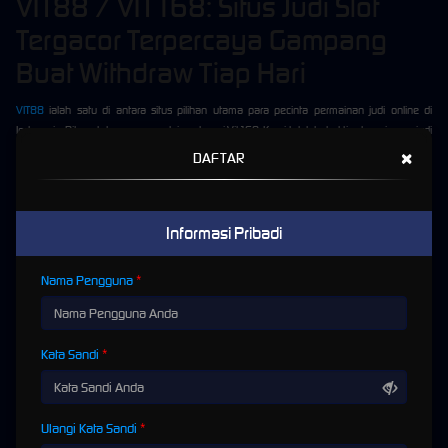
VIT88 / VIT168: Situs Judi Slot
Tergacor Terpercaya Gampang
Buat Withdraw Tiap Hari
VIT88
ialah satu di antara situs pilihan utama para pecinta permainan judi online di
Indonesia. Dikenal dengan nama lain sebagai Vit168, Kami telah terbukti sebagai agen judi
online terpercaya yang memberikan petualangan main yang aman serta nyaman bagi
×
DAFTAR
semua member kami. Jadi, bagi Anda yang memilih petualangan main judi online yang
aman dan terpercaya, Vit88 ialah prefensi yang tepat. Bergabunglah sekarang juga di
Vit88 dan rasakan sensasi kemenangan dalam beragam permainan judi online yang
Informasi Pribadi
ditawarkan!
Fitur RTP Real-time
Nama Pengguna
Salah satu keunggulan utama dari
VIT88
adalah keberadaan fitur RTP (Return to Player)
real-time pada setiap permainannya. Fitur ini memberikan transparansi yang tinggi kepada
para pemain dengan memungkinkan mereka untuk melihat persentase kemenangan
Kata Sandi
secara langsung. Dengan demikian, para pemain dapat membuat keputusan bermain yang
lebih cerdas dan terinformasi.
Ulangi Kata Sandi
Proses Deposit dan Withdraw