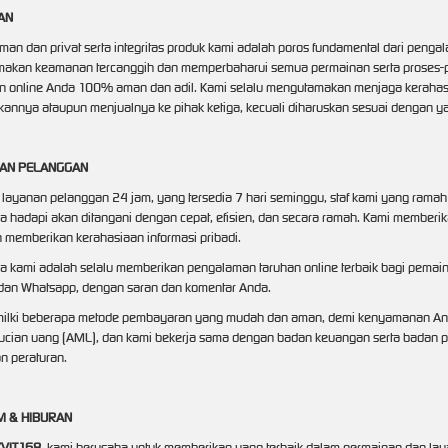
AN
an dan privat serta integritas produk kami adalah poros fundamental dari penga
akan keamanan tercanggih dan memperbaharui semua permainan serta proses-p
n online Anda 100% aman dan adil. Kami selalu mengutamakan menjaga kerahasia
nnya ataupun menjualnya ke pihak ketiga, kecuali diharuskan sesuai dengan yan
AN PELANGGAN
layanan pelanggan 24 jam, yang tersedia 7 hari seminggu, staf kami yang ram
 hadapi akan ditangani dengan cepat, efisien, dan secara ramah. Kami memberik
memberikan kerahasiaan informasi pribadi.
a kami adalah selalu memberikan pengalaman taruhan online terbaik bagi pemain
 dan Whatsapp, dengan saran dan komentar Anda.
ilki beberapa metode pembayaran yang mudah dan aman, demi kenyamanan Anda.
ucian uang (AML), dan kami bekerja sama dengan badan keuangan serta badan pe
n peraturan.
 & HIBURAN
/
VIT168
, kami berusaha untuk memberikan yang terbaik dalam permainan dan la