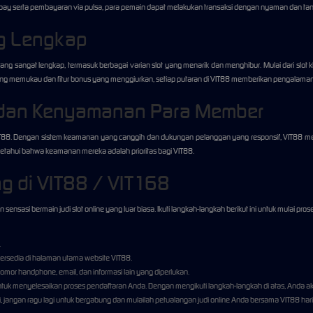
opeepay serta pembayaran via pulsa, para pemain dapat melakukan transaksi dengan nyaman dan t
ng Lengkap
yang sangat lengkap, termasuk berbagai varian slot yang menarik dan menghibur. Mulai dari slot
ang memukau dan fitur bonus yang menggiurkan, setiap putaran di VIT88 memberikan pengalaman
dan Kenyamanan Para Member
88. Dengan sistem keamanan yang canggih dan dukungan pelanggan yang responsif, VIT88 mema
getahui bahwa keamanan mereka adalah prioritas bagi VIT88.
 di VIT88 / VIT168
sasi bermain judi slot online yang luar biasa. Ikuti langkah-langkah berikut ini untuk mulai pros
.
 tersedia di halaman utama website VIT88.
omor handphone, email, dan informasi lain yang diperlukan.
" untuk menyelesaikan proses pendaftaran Anda. Dengan mengikuti langkah-langkah di atas, Anda 
adi, jangan ragu lagi untuk bergabung dan mulailah petualangan judi online Anda bersama VIT88 hari 