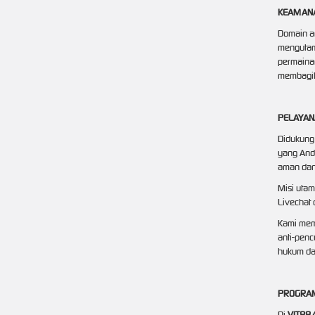
KEAMAN
Domain am
mengutam
permaina
membagika
PELAYAN
Didukung 
yang Anda
aman dan 
Misi utam
Livechat
Kami mem
anti-penc
hukum da
PROGRAM
Di
VIT88