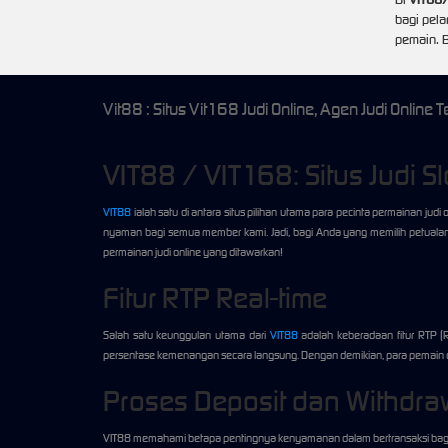
bagi pela
pemain. 
Vit88 : Situs Vit168 Judi Online, Agen Judi Online
VIT88 / VIT168: Situs Judi 
VIT88
ialah satu di antara situs pilihan utama para pecinta permainan jud
nyaman bagi semua member kami. Jadi, bagi Anda yang memilih petualang
permainan judi online yang ditawarkan!
Fitur RTP Real-time
Salah satu keunggulan utama dari
VIT88
adalah keberadaan fitur RTP (
persentase kemenangan secara langsung. Dengan demikian, para pemain d
Proses Deposit dan Withdr
VIT88 memahami betapa pentingnya kenyamanan dalam bertransaksi bagi pa