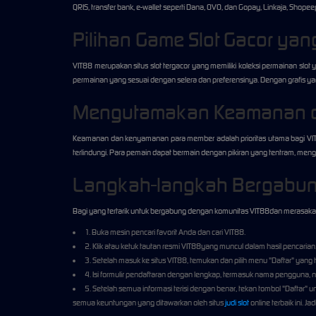
QRIS, transfer bank, e-wallet seperti Dana, OVO, dan Gopay, Linkaja, Sh
Pilihan Game Slot Gacor ya
VIT88 merupakan situs slot tergacor yang memiliki koleksi permainan slot 
permainan yang sesuai dengan selera dan preferensinya. Dengan grafis y
Mengutamakan Keamanan 
Keamanan dan kenyamanan para member adalah prioritas utama bagi VIT
terlindungi. Para pemain dapat bermain dengan pikiran yang tentram, men
Langkah-langkah Bergabung
Bagi yang tertarik untuk bergabung dengan komunitas VIT88dan merasakan sen
1. Buka mesin pencari favorit Anda dan cari VIT88.
2. Klik atau ketuk tautan resmi VIT88yang muncul dalam hasil pencarian
3. Setelah masuk ke situs VIT88, temukan dan pilih menu "Daftar" yang
4. Isi formulir pendaftaran dengan lengkap, termasuk nama pengguna, n
5. Setelah semua informasi terisi dengan benar, tekan tombol "Daftar
semua keuntungan yang ditawarkan oleh situs
judi slot
online terbaik ini. J