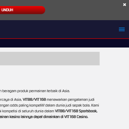
×
UNDUH
 beragam produk permainan terbaik di Asia.
rcaya di Asia,
VIT88/
VIT168
menawarkan pengalaman judi
engan odds paling kompetitif dalam dunia judi sepak bola. Kami
 kompetisi di seluruh dunia dalam
VIT88/
VIT168 Sportsbook,
rmainan kasino lainnya dapat dimainkan di
VIT168
Casino.