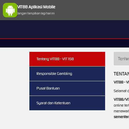
VIT88 Aplikasi Mobile
Jangan tampilkan lagi hari ini
Tenta
Tentang VIT88 - VIT168
TENTA
Responsible Gambling
VIT88 - V
Pusat Bantuan
Selamat d
VIT88/VI
Syarat dan Ketentuan
online te
menawarka
sementara