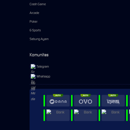
Crash Game
Arcade
Poker
E-Sports
Sabung Ayam
Komunitas
Telegram
Whatsapp