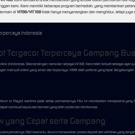
nggan kami. Kami memiliki beberapa program berhadiah, yang memberikan pelan
Bermain di
VIT88/
VIT168
tidak hanya menyenangkan dan menghibur, tetapi juga
 Terpercaya Indonesia
Slot Tergacor Terpercaya Gampang Bua
i online di Indonesia. Dikenal dengan nama lain sebagai Vit168, Kami telah terbukti sebagai ag
an main judi online yang aman dan terpercaya, Vit88 ialah prefensi yang tepat. Bergabungl
Return to Player) real-time pada setiap permainannya. Fitur ini memberikan transparansi ya
apat membuat keputusan bermain yang lebih cerdas dan terinformasi.
aw yang Cepat serta Gampang
ra pemainnya. Oleh karena itu, situs ini menawarkan proses deposit dan withdraw yang sangat