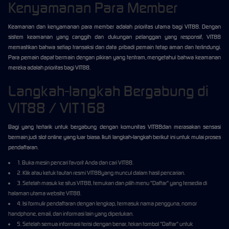
Kenyamanan Para Member
Keamanan dan kenyamanan para member adalah prioritas utama bagi VIT88. Dengan
sistem keamanan yang canggih dan dukungan pelanggan yang responsif, VIT88
memastikan bahwa setiap transaksi dan data pribadi pemain tetap aman dan terlindungi.
Para pemain dapat bermain dengan pikiran yang tentram, mengetahui bahwa keamanan
mereka adalah prioritas bagi VIT88.
Langkah-langkah Bergabung di
VIT88 / VIT168
Bagi yang tertarik untuk bergabung dengan komunitas VIT88dan merasakan sensasi
bermain judi slot online yang luar biasa. Ikuti langkah-langkah berikut ini untuk mulai proses
pendaftaran.
1. Buka mesin pencari favorit Anda dan cari VIT88.
2. Klik atau ketuk tautan resmi VIT88yang muncul dalam hasil pencarian.
3. Setelah masuk ke situs VIT88, temukan dan pilih menu "Daftar" yang tersedia di
halaman utama website VIT88.
4. Isi formulir pendaftaran dengan lengkap, termasuk nama pengguna, nomor
handphone, email, dan informasi lain yang diperlukan.
5. Setelah semua informasi terisi dengan benar, tekan tombol "Daftar" untuk