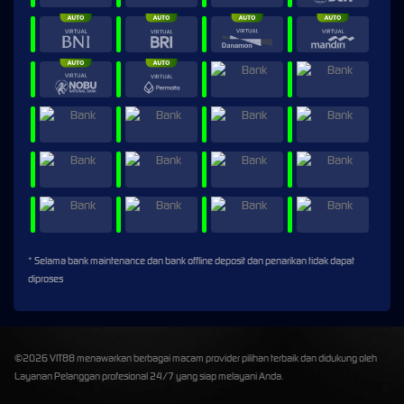
* Selama bank maintenance dan bank offline deposit dan penarikan tidak dapat
diproses
©2026 VIT88 menawarkan berbagai macam provider pilihan terbaik dan didukung oleh
Layanan Pelanggan profesional 24/7 yang siap melayani Anda.