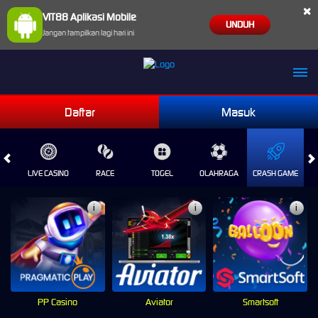
×
VIT88 Aplikasi Mobile
UNDUH
Jangan tampilkan lagi hari ini
Daftar
Masuk
S
LIVE CASINO
RACE
TOGEL
OLAHRAGA
CRASH GAME
i
i
i
PP Casino
Aviator
Smartsoft