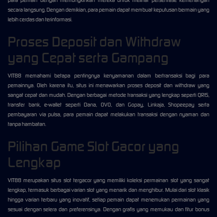
secara langsung. Dengan demikian, para pemain dapat membuat keputusan bermain yang
lebih cerdas dan terinformasi.
Proses Deposit dan Withdraw
yang Cepat serta Gampang
VIT88 memahami betapa pentingnya kenyamanan dalam bertransaksi bagi para
pemainnya. Oleh karena itu, situs ini menawarkan proses deposit dan withdraw yang
sangat cepat dan mudah. Dengan berbagai metode transaksi yang lengkap seperti QRIS,
transfer bank, e-wallet seperti Dana, OVO, dan Gopay, Linkaja, Shopeepay serta
pembayaran via pulsa, para pemain dapat melakukan transaksi dengan nyaman dan
tanpa hambatan.
Pilihan Game Slot Gacor yang
Lengkap
VIT88 merupakan situs slot tergacor yang memiliki koleksi permainan slot yang sangat
lengkap, termasuk berbagai varian slot yang menarik dan menghibur. Mulai dari slot klasik
hingga varian terbaru yang inovatif, setiap pemain dapat menemukan permainan yang
sesuai dengan selera dan preferensinya. Dengan grafis yang memukau dan fitur bonus