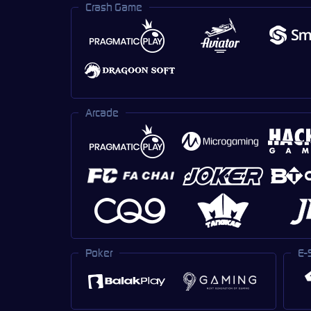
Crash Game
Arcade
Poker
E-