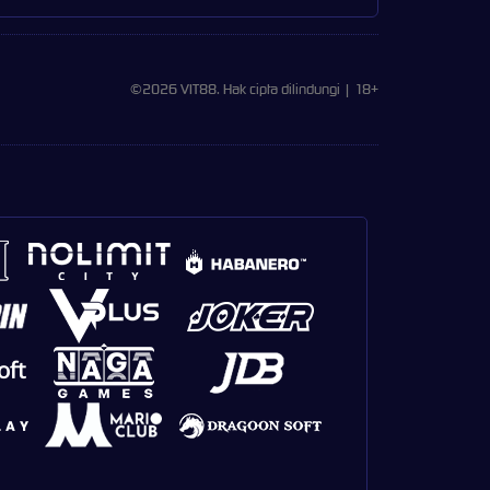
©2026 VIT88. Hak cipta dilindungi | 18+