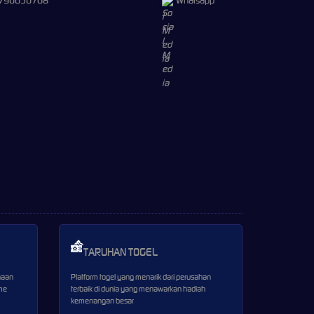
790650768
Whatsapp
TARUHAN TOGEL
haan
Platform togel yang menarik dari perusahan
ame
terbaik di dunia yang menawarkan hadiah
kemenangan besar