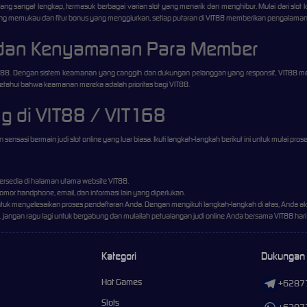
yang sangat lengkap, termasuk berbagai varian slot yang menarik dan menghibur. Mulai dari slot
ang memukau dan fitur bonus yang menggiurkan, setiap putaran di VIT88 memberikan pengalaman
an Kenyamanan Para Member
88. Dengan sistem keamanan yang canggih dan dukungan pelanggan yang responsif, VIT88 mema
getahui bahwa keamanan mereka adalah prioritas bagi VIT88.
 di VIT88 / VIT168
sasi bermain judi slot online yang luar biasa. Ikuti langkah-langkah berikut ini untuk mulai pros
tersedia di halaman utama website VIT88.
omor handphone, email, dan informasi lain yang diperlukan.
" untuk menyelesaikan proses pendaftaran Anda. Dengan mengikuti langkah-langkah di atas, Anda 
adi, jangan ragu lagi untuk bergabung dan mulailah petualangan judi online Anda bersama VIT88 hari 
Kategori
Dukungan
Hot Games
+6287
Slots