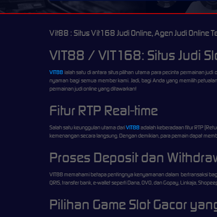
Vit88 : Situs Vit168 Judi Online, Agen Judi Online
VIT88 / VIT168: Situs Judi 
VIT88
ialah satu di antara situs pilihan utama para pecinta permainan jud
nyaman bagi semua member kami. Jadi, bagi Anda yang memilih petualang
permainan judi online yang ditawarkan!
Fitur RTP Real-time
Salah satu keunggulan utama dari
VIT88
adalah keberadaan fitur RTP (Retu
kemenangan secara langsung. Dengan demikian, para pemain dapat membua
Proses Deposit dan Withdr
VIT88 memahami betapa pentingnya kenyamanan dalam bertransaksi bagi pa
QRIS, transfer bank, e-wallet seperti Dana, OVO, dan Gopay, Linkaja, Sh
Pilihan Game Slot Gacor ya