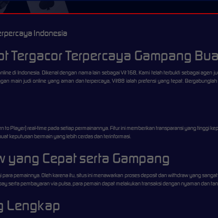
 Terpercaya Indonesia
Slot Tergacor Terpercaya Gampang Bua
i online di Indonesia. Dikenal dengan nama lain sebagai Vit168, Kami telah terbukti sebagai ag
an main judi online yang aman dan terpercaya, Vit88 ialah prefensi yang tepat. Bergabungl
rn to Player) real-time pada setiap permainannya. Fitur ini memberikan transparansi yang ting
t keputusan bermain yang lebih cerdas dan terinformasi.
aw yang Cepat serta Gampang
ra pemainnya. Oleh karena itu, situs ini menawarkan proses deposit dan withdraw yang sangat
opeepay serta pembayaran via pulsa, para pemain dapat melakukan transaksi dengan nyaman dan t
ng Lengkap