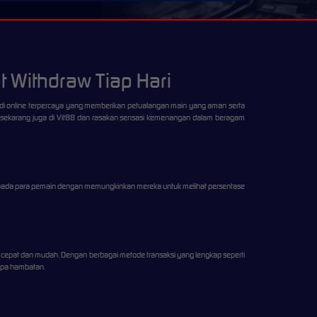
t Withdraw Tiap Hari
en judi online terpercaya yang memberikan petualangan main yang aman serta
ah sekarang juga di Vit88 dan rasakan sensasi kemenangan dalam beragam
gi kepada para pemain dengan memungkinkan mereka untuk melihat persentase
 cepat dan mudah. Dengan berbagai metode transaksi yang lengkap seperti
anpa hambatan.